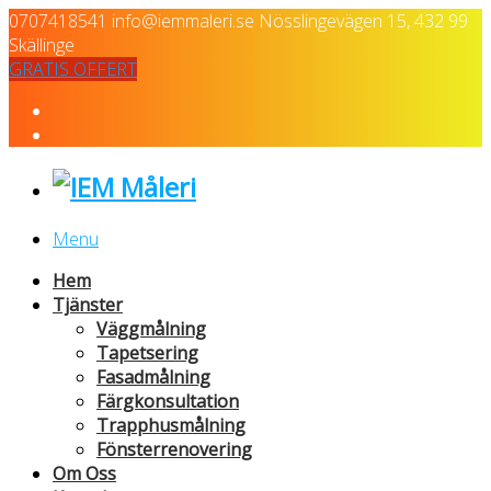
0707418541
info@iemmaleri.se
Nösslingevägen 15, 432 99
Skällinge
GRATIS OFFERT
Menu
Hem
Tjänster
Väggmålning
Tapetsering
Fasadmålning
Färgkonsultation
Trapphusmålning
Fönsterrenovering
Om Oss